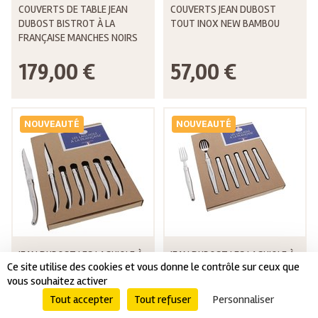
COUVERTS DE TABLE JEAN
COUVERTS JEAN DUBOST
DUBOST BISTROT À LA
TOUT INOX NEW BAMBOU
FRANÇAISE MANCHES NOIRS
179,00 €
57,00 €
NOUVEAUTÉ
NOUVEAUTÉ
JEAN DUBOST LES LAGUIOLE À
JEAN DUBOST LES LAGUIOLE À
Ce site utilise des cookies et vous donne le contrôle sur ceux que
LA FRANÇAISE® COFFRET 6
LA FRANÇAISE® COFFRET 6
vous souhaitez activer
COUTEAUX TOUT INOX
FOURCHETTES TOUT INOX
Tout accepter
Tout refuser
Personnaliser
59,00 €
56,00 €